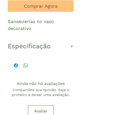
Comprar Agora
Sansevierias no vaso
decorativo
Especificação
Sansevierias no vaso
decorativo formato
jardineira.
Indicada para ambiente
Ainda não há avaliações
interno ou externo com
Compartilhe sua opinião. Seja o
sombra e claridade.
primeiro a deixar uma avaliação.
Medidas aproximada 35cm
altura
Avaliar
24cm comprimento