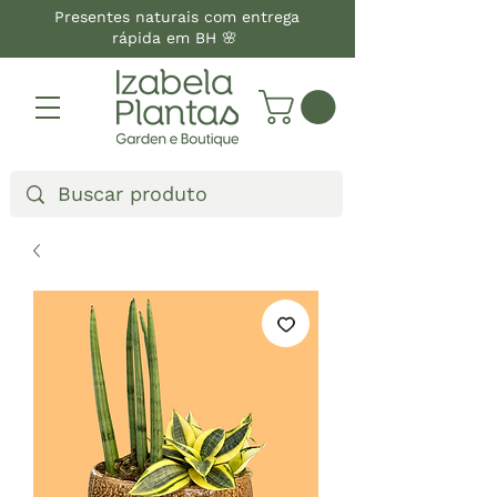
Presentes naturais com entrega
rápida em BH 🌸