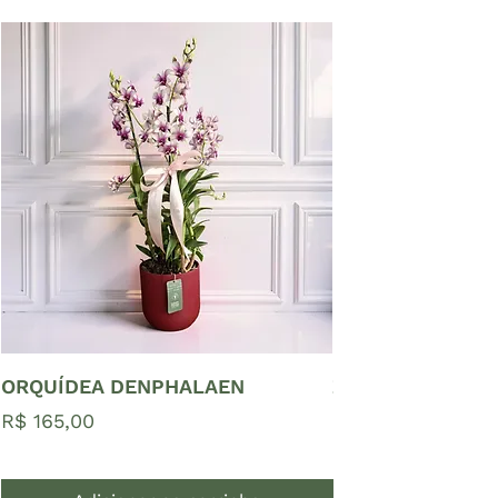
ORQUÍDEA DENPHALAEN
ZAMIOCULCAS P
Preço
Preço
R$ 165,00
R$ 65,00