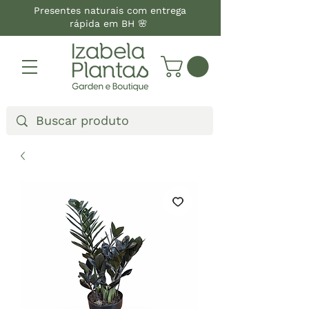
Presentes naturais com entrega
rápida em BH 🌸