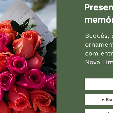
Presen
memór
Buquês, 
ornament
com entr
Nova Lim
♥️ Es